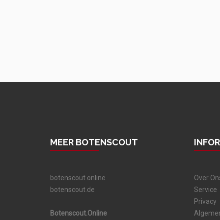
MEER BOTENSCOUT
INFO
botenscout.online
Over On
botenscout.de
Service
Privacy
Botenscout.Online
Algeme