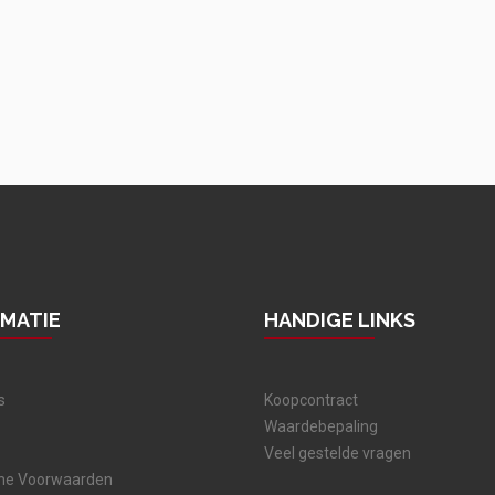
RMATIE
HANDIGE LINKS
s
Koopcontract
Waardebepaling
Veel gestelde vragen
ne Voorwaarden