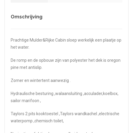
Omschrijving
Prachtige Mulder&Rijke Cabin sloep werkelijk een plaatje op
het water.
De romp en de opbouw zijn van polyester het dek is oregon
pine met antislip.
Zomer en wintertent aanwezig .
Hydraulische besturing ,walaansluiting ,acculader,koelbox,
sailor marifoon ,
Taylors 2 pits kooktoestel ,Taylors wandkachel ,electrische
waterpomp ,chemisch toilet,