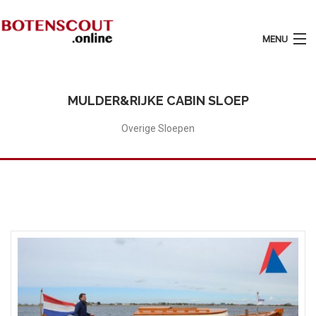
MENU
Login
Plaats Advertentie
MULDER&RIJKE CABIN SLOEP
Home
Overige Sloepen
Tarieven
Motorboten
Zeilboten
Diensten
Contact