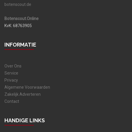
botenscout.de
Botenscout.Online
KvK: 68763905
INFORMATIE
Over Ons
Service
Privacy
Algemene Voorwaarden
Zakelijk Adverteren
Contact
HANDIGE LINKS