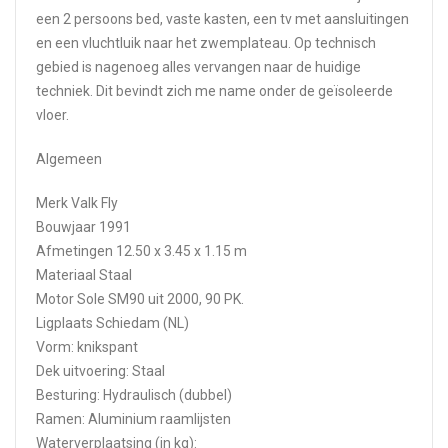
een 2 persoons bed, vaste kasten, een tv met aansluitingen
en een vluchtluik naar het zwemplateau. Op technisch
gebied is nagenoeg alles vervangen naar de huidige
techniek. Dit bevindt zich me name onder de geïsoleerde
vloer.
Algemeen
Merk Valk Fly
Bouwjaar 1991
Afmetingen 12.50 x 3.45 x 1.15 m
Materiaal Staal
Motor Sole SM90 uit 2000, 90 PK.
Ligplaats Schiedam (NL)
Vorm: knikspant
Dek uitvoering: Staal
Besturing: Hydraulisch (dubbel)
Ramen: Aluminium raamlijsten
Waterverplaatsing (in kg):