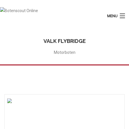
MENU
Login
Plaats Advertentie
VALK FLYBRIDGE
Home
Motorboten
Tarieven
Motorboten
Zeilboten
Diensten
Contact