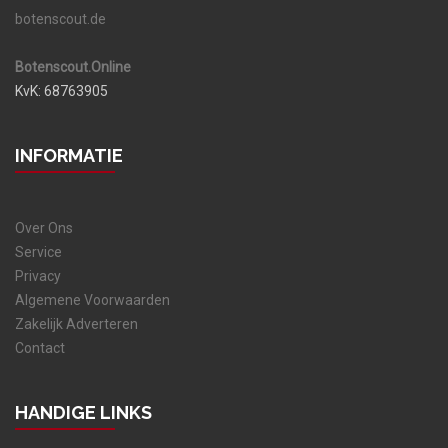
botenscout.de
Botenscout.Online
KvK: 68763905
INFORMATIE
Over Ons
Service
Privacy
Algemene Voorwaarden
Zakelijk Adverteren
Contact
HANDIGE LINKS